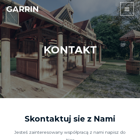
Skip
GARRIN
Main
to
Men
content
KONTAKT
Skontaktuj sie z Nami
Jesteś zainteresowany współpracą z nami napisz do